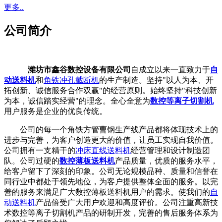
更多..
公司简介
潍坊市鑫谷数控设备有限公司
自成立以来一直致力于
自
动送料机
和
角铁冲孔截断机
的生产制造。坚持"以人为本、开
拓创新、诚信服务合作双赢"的经营原则。始终坚持"科技创新
为本，诚信踏实经营"的理念。全心全意为
数控等离子切割机
用户服务是企业的优良传统。
公司的每一个角铁方管曹钢生产线产品都将体现技术上的
进步与完善，为客户创造更大的价值，让员工实现自我价值。
公司拥有一支精干的
冲床直线送料机
经营管理和设计制造团
队。公司过硬的
数控薄板送料机
产品质量，优质的服务水平，
给客户留下了深刻的印象。公司无论规模品种、质量和信誉在
同行业中都处于领先地位，为客户提供整体全面的服务。以完
善的服务来满足广大数控薄板送料机用户的需求。使我们的
自
动送料机
产品倍受广大用户欢迎和高度评价。公司注重高新技
术数控等离子切割机产品的研制开发，完善的售后服务体系为