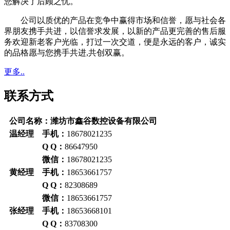
您解决了后顾之忧。
公司以质优的产品在竞争中赢得市场和信誉，愿与社会各
界朋友携手共进，以信誉求发展，以新的产品更完善的售后服
务欢迎新老客户光临，打过一次交道，便是永远的客户，诚实
的品格愿与您携手共进,共创双赢。
更多..
联系方式
公司名称：潍坊市鑫谷数控设备有限公司
温经理 手机：
18678021235
Q Q：
86647950
微信：
18678021235
黄经理 手机：
18653661757
Q Q：
82308689
微信：
18653661757
张经理 手机：
18653668101
Q Q：
83708300